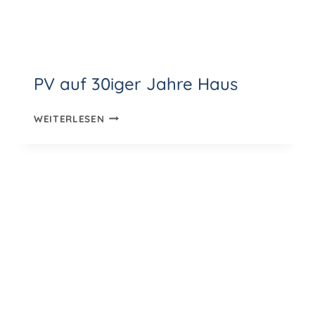
PV auf 30iger Jahre Haus
PV
WEITERLESEN
AUF
30IGER
JAHRE
HAUS